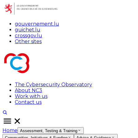
gouvernement.lu
guichet.lu
crossgov.lu
Other sites
The Cybersecurity Observatory
About NC3
Work with us
Contact us
Home
Assessment, Testing & Training
Communities, Initiatives & Funding
Advice & Guidance